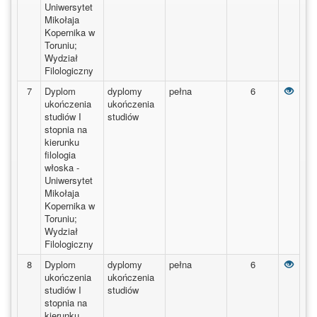
Uniwersytet
Mikołaja
Kopernika w
Toruniu;
Wydział
Filologiczny
Dyplo
7
Dyplom
dyplomy
pełna
6
ukończenia
ukończenia
studiów I
studiów
stopnia na
kierunku
filologia
włoska -
Uniwersytet
Mikołaja
Kopernika w
Toruniu;
Wydział
Filologiczny
Dyplo
8
Dyplom
dyplomy
pełna
6
ukończenia
ukończenia
studiów I
studiów
stopnia na
kierunku