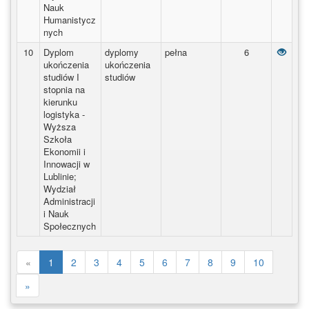
Nauk
Humanistycz
nych
Dyplo
10
Dyplom
dyplomy
pełna
6
ukończenia
ukończenia
studiów I
studiów
stopnia na
kierunku
logistyka -
Wyższa
Szkoła
Ekonomii i
Innowacji w
Lublinie;
Wydział
Administracji
i Nauk
Społecznych
«
1
2
3
4
5
6
7
8
9
10
»