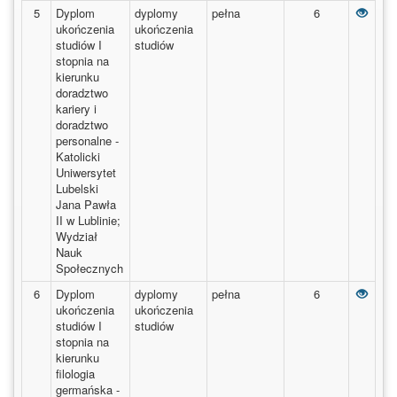
Dyplo
5
Dyplom
dyplomy
pełna
6
ukończenia
ukończenia
studiów I
studiów
stopnia na
kierunku
doradztwo
kariery i
doradztwo
personalne -
Katolicki
Uniwersytet
Lubelski
Jana Pawła
II w Lublinie;
Wydział
Nauk
Społecznych
Dyplo
6
Dyplom
dyplomy
pełna
6
ukończenia
ukończenia
studiów I
studiów
stopnia na
kierunku
filologia
germańska -