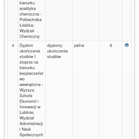
kierunku
analityka
chemiczna -
Politechnika
Łódzka;
Wydział
Chemiczny
Dyplo
4
Dyplom
dyplomy
pełna
6
ukończenia
ukończenia
studiów I
studiów
stopnia na
kierunku
bezpieczeńst
wo
wewnętrzne -
Wyższa
Szkoła
Ekonomii i
Innowacji w
Lublinie;
Wydział
Administracji
i Nauk
Społecznych