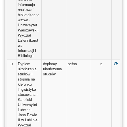
informacja
naukowa i
bibliotekozna
wstwo -
Uniwersytet
Warszawski;
Wydział
Dziennikarst
wa,
Informacji i
Bibliologii
Dyplo
9
Dyplom
dyplomy
pełna
6
ukończenia
ukończenia
studiów I
studiów
stopnia na
kierunku
lingwistyka
stosowana -
Katolicki
Uniwersytet
Lubelski
Jana Pawła
II w Lublinie;
Wydział