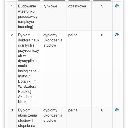
po
kategorię
rodzaj
poziom
kwalifikacji
Budo
1
Budowanie
rynkowe
cząstkowa
5
nazwie
kwalifikacji
PRK
poniżej
wizerunku
pracodawcy
(employer
branding)
Dyplo
2
Dyplom
dyplomy
pełna
8
doktora nauk
ukończenia
ścisłych i
studiów
przyrodniczy
ch w
dyscyplinie
nauki
biologiczne -
Instytut
Botaniki im.
W. Szafera
Polskiej
Akademii
Nauk
Dyplo
3
Dyplom
dyplomy
pełna
6
ukończenia
ukończenia
studiów I
studiów
stopnia na