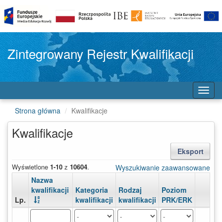
Zintegrowany Rejestr Kwalifikacji
Toggl
navig
Strona główna
Kwalifikacje
Kwalifikacje
Eksport
Zmiana
Wyświetlone
1-10
z
10604
.
roz
Wyszukiwanie zaawansowane
elementu
Znalezione
pon
Nazwa
spowoduje
kwalifikacje
sortuj
kwalifikacji
Kategoria
Rodzaj
Poziom
automatyczną
malejąco
sortuj
sortuj
sortuj
Lp.
kwalifikacji
kwalifikacji
PRK/ERK
zmianę
rosnąco
rosnąco
rosnąco
Akcje
Wyszukaj
Wybierz
Wybierz
Wybierz
listy