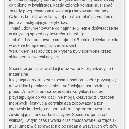
określone w kwalifikacji, każdy członek komisji musi znać 
zasady przeprowadzania walidacji i stosowane metody. 
Członek komisji weryfikacyjnej musi spełniać przynajmniej 
jedno z następujących kryteriów: 

- mieć udokumentowane co najmniej 5-letnie doświadczenie 
w aktywnej sprzedaży towarów lub usług; 

- mieć udokumentowane co najmniej 5-letnie doświadczenie 
w ocenie kompetencji sprzedażowych. 

Warunkiem jest aby oba te kryteria były spełnione przez 
skład komisji weryfikacyjnej.

Sposób organizacji walidacji oraz warunki organizacyjne i 
materialne 

Instytucja certyfikująca zapewnia osobom, które przystąpiły 
do walidacji pomieszczenie umożliwiające samodzielną 
pracę. W trakcie przeprowadzania weryfikacji osoby 
przystępujące do walidacji nie mogą korzystać z urządzeń 
mobilnych. Instytucja certyfikująca zobowiązana jest 
zapewnić im dostęp do komputera z oprogramowaniem 
zawierającym arkusz kalkulacyjny. Sposób organizacji 
walidacji (w tym czas trwania oraz zastosowane narzędzia) 
musi umożliwić sprawdzenie posiadania wszystkich efektów 