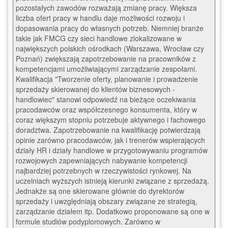
pozostałych zawodów rozważają zmianę pracy. Większa 
liczba ofert pracy w handlu daje możliwości rozwoju i 
dopasowania pracy do własnych potrzeb. Niemniej branże 
takie jak FMCG czy sieci handlowe zlokalizowane w 
największych polskich ośrodkach (Warszawa, Wrocław czy 
Poznań) zwiększają zapotrzebowanie na pracowników z 
kompetencjami umożliwiającymi zarządzanie zespołami. 
Kwalifikacja "Tworzenie oferty, planowanie i prowadzenie 
sprzedaży skierowanej do klientów biznesowych - 
handlowiec" stanowi odpowiedź na bieżące oczekiwania 
pracodawców oraz współczesnego konsumenta, który w 
coraz większym stopniu potrzebuje aktywnego i fachowego 
doradztwa. Zapotrzebowanie na kwalifikację potwierdzają 
opinie zarówno pracodawców, jak i trenerów wspierających 
działy HR i działy handlowe w przygotowywaniu programów 
rozwojowych zapewniających nabywanie kompetencji 
najbardziej potrzebnych w rzeczywistości rynkowej. Na 
uczelniach wyższych istnieją kierunki związane z sprzedażą. 
Jednakże są one skierowane głównie do dyrektorów 
sprzedaży i uwzględniają obszary związane ze strategią, 
zarządzanie działem itp. Dodatkowo proponowane są one w 
formule studiów podyplomowych. Zarówno w 