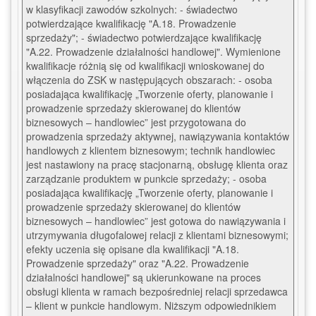
w klasyfikacji zawodów szkolnych: - świadectwo 
potwierdzające kwalifikację "A.18. Prowadzenie 
sprzedaży"; - świadectwo potwierdzające kwalifikację 
"A.22. Prowadzenie działalności handlowej". Wymienione 
kwalifikacje różnią się od kwalifikacji wnioskowanej do 
włączenia do ZSK w następujących obszarach: - osoba 
posiadająca kwalifikację „Tworzenie oferty, planowanie i 
prowadzenie sprzedaży skierowanej do klientów 
biznesowych – handlowiec” jest przygotowana do 
prowadzenia sprzedaży aktywnej, nawiązywania kontaktów 
handlowych z klientem biznesowym; technik handlowiec 
jest nastawiony na pracę stacjonarną, obsługę klienta oraz 
zarządzanie produktem w punkcie sprzedaży; - osoba 
posiadająca kwalifikację „Tworzenie oferty, planowanie i 
prowadzenie sprzedaży skierowanej do klientów 
biznesowych – handlowiec” jest gotowa do nawiązywania i 
utrzymywania długofalowej relacji z klientami biznesowymi; 
efekty uczenia się opisane dla kwalifikacji "A.18. 
Prowadzenie sprzedaży" oraz "A.22. Prowadzenie 
działalności handlowej" są ukierunkowane na proces 
obsługi klienta w ramach bezpośredniej relacji sprzedawca 
– klient w punkcie handlowym. Niższym odpowiednikiem 