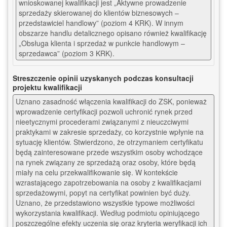
wnioskowanej kwalifikacji jest „Aktywne prowadzenie 
sprzedaży skierowanej do klientów biznesowych – 
przedstawiciel handlowy” (poziom 4 KRK). W innym 
obszarze handlu detalicznego opisano również kwalifikację 
„Obsługa klienta i sprzedaż w punkcie handlowym – 
sprzedawca” (poziom 3 KRK).
Streszczenie opinii uzyskanych podczas konsultacji
projektu kwalifikacji
Uznano zasadność włączenia kwalifikacji do ZSK, ponieważ 
wprowadzenie certyfikacji pozwoli uchronić rynek przed 
nieetycznymi procederami związanymi z nieuczciwymi 
praktykami w zakresie sprzedaży, co korzystnie wpłynie na 
sytuację klientów. Stwierdzono, że otrzymaniem certyfikatu 
będą zainteresowane przede wszystkim osoby wchodzące 
na rynek związany ze sprzedażą oraz osoby, które będą 
miały na celu przekwalifikowanie się. W kontekście 
wzrastającego zapotrzebowania na osoby z kwalifikacjami 
sprzedażowymi, popyt na certyfikat powinien być duży. 
Uznano, że przedstawiono wszystkie typowe możliwości 
wykorzystania kwalifikacji. Według podmiotu opiniującego 
poszczególne efekty uczenia się oraz kryteria weryfikacji ich 