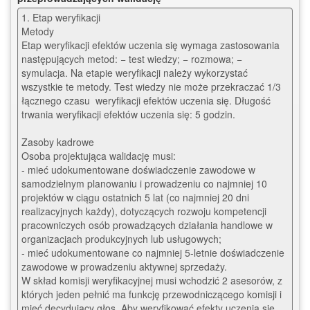
1. Etap weryfikacji

Metody 

Etap weryfikacji efektów uczenia się wymaga zastosowania 
następujących metod: − test wiedzy; − rozmowa; − 
symulacja. Na etapie weryfikacji należy wykorzystać 
wszystkie te metody. Test wiedzy nie może przekraczać 1/3 
łącznego czasu  weryfikacji efektów uczenia się. Długość 
trwania weryfikacji efektów uczenia się: 5 godzin.

Zasoby kadrowe

Osoba projektująca walidację musi: 

- mieć udokumentowane doświadczenie zawodowe w 
samodzielnym planowaniu i prowadzeniu co najmniej 10 
projektów w ciągu ostatnich 5 lat (co najmniej 20 dni 
realizacyjnych każdy), dotyczących rozwoju kompetencji 
pracowniczych osób prowadzących działania handlowe w 
organizacjach produkcyjnych lub usługowych;

- mieć udokumentowane co najmniej 5-letnie doświadczenie 
zawodowe w prowadzeniu aktywnej sprzedaży. 

W skład komisji weryfikacyjnej musi wchodzić 2 asesorów, z 
których jeden pełnić ma funkcję przewodniczącego komisji i 
mieć decydujący głos. Aby weryfikować efekty uczenia się 