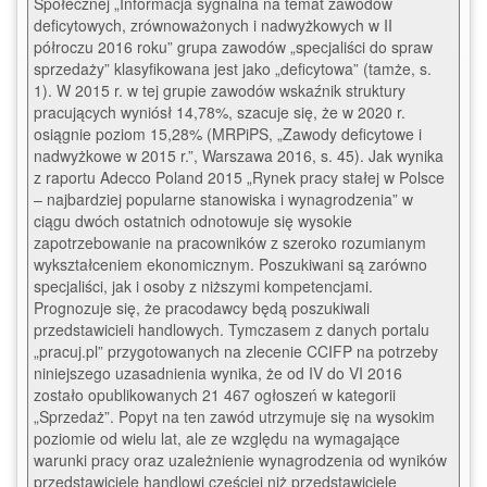
Społecznej „Informacja sygnalna na temat zawodów 
deficytowych, zrównoważonych i nadwyżkowych w II 
półroczu 2016 roku” grupa zawodów „specjaliści do spraw 
sprzedaży” klasyfikowana jest jako „deficytowa” (tamże, s. 
1). W 2015 r. w tej grupie zawodów wskaźnik struktury 
pracujących wyniósł 14,78%, szacuje się, że w 2020 r. 
osiągnie poziom 15,28% (MRPiPS, „Zawody deficytowe i 
nadwyżkowe w 2015 r.”, Warszawa 2016, s. 45). Jak wynika 
z raportu Adecco Poland 2015 „Rynek pracy stałej w Polsce 
– najbardziej popularne stanowiska i wynagrodzenia” w 
ciągu dwóch ostatnich odnotowuje się wysokie 
zapotrzebowanie na pracowników z szeroko rozumianym 
wykształceniem ekonomicznym. Poszukiwani są zarówno 
specjaliści, jak i osoby z niższymi kompetencjami. 
Prognozuje się, że pracodawcy będą poszukiwali 
przedstawicieli handlowych. Tymczasem z danych portalu 
„pracuj.pl” przygotowanych na zlecenie CCIFP na potrzeby 
niniejszego uzasadnienia wynika, że od IV do VI 2016 
zostało opublikowanych 21 467 ogłoszeń w kategorii 
„Sprzedaż”. Popyt na ten zawód utrzymuje się na wysokim 
poziomie od wielu lat, ale ze względu na wymagające 
warunki pracy oraz uzależnienie wynagrodzenia od wyników 
przedstawiciele handlowi częściej niż przedstawiciele 